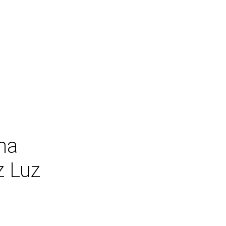
na
z Luz